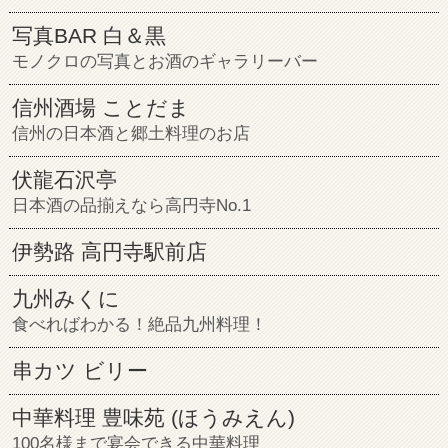
写真BAR 白＆黒
モノクロの写真とお酒のギャラリーバー
信州酒場 ことだま
信州の日本酒と郷土料理のお店
伏龍石沢亭
日本酒の品揃えなら高円寺No.1
伊勢路 高円寺駅前店
九州みくに
食べればわかる！絶品九州料理！
串カツ ビリー
中華料理 豊味苑 (ほうみえん)
100名様まで宴会できる中華料理