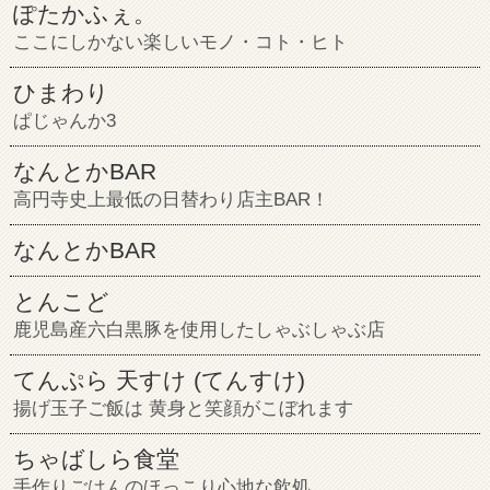
ぽたかふぇ。
ここにしかない楽しいモノ・コト・ヒト
ひまわり
ぱじゃんか3
なんとかBAR
高円寺史上最低の日替わり店主BAR！
なんとかBAR
とんこど
鹿児島産六白黒豚を使用したしゃぶしゃぶ店
てんぷら 天すけ (てんすけ)
揚げ玉子ご飯は 黄身と笑顔がこぼれます
ちゃばしら食堂
手作りごはんのほっこり心地な飲処