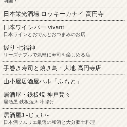
南国！
日本栄光酒場 ロッキーカナイ 高円寺
日本ワインバー vivant
日本ワインとおでんとおつまみのお店
握り 七福神
リーズナブルで気軽に寿司を楽しめる店
手巻き寿司と焼き鳥・大地 高円寺店
山小屋居酒屋ハル「ふもと」
居酒屋・鉄板焼 神戸梵々
居酒屋 鉄板焼き 串揚げ
居酒屋J -じぇい-
日本酒ソムリエ厳選の和酒と大分郷土料理