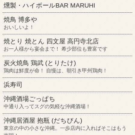
燻製・ハイボールBAR MARUHI
焼鳥 博多や
おいしいよ！
焼とり 焼とん 四文屋 高円寺北店
お一人様から宴会まで！ 希少部位も豊富です
炭火焼鳥 鶏武 (とりたけ)
鶏肉は鮮度が命！ 自慢は、朝引き甲州鶏肉！
浜寿司
沖縄酒場ごっぱち
中通り入ってスグの気軽な沖縄酒場！
沖縄居酒屋 抱瓶 (だちびん)
東京の中の小さな沖縄。一歩店内に入ればそこはもう