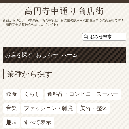
高円寺中通り商店街
新宿から10分。JR中央線・高円寺駅北口目の前の賑やかな飲食店中心の商店街です！
（高円寺中通商栄会公式ウェブサイト）
お店を探す
おしらせ
ホーム
業種から探す
飲食
くらし
食料品・コンビニ・スーパー
音楽
ファッション・雑貨
美容・整体
趣味
すべて表示