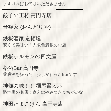
まずければお代はいただきません
餃子の王将 高円寺店
音鶏家 (おんどりや)
鉄板酒家 道頓堀
安くて美味い！大阪色満載のお店
鉄板ホルモンの四文屋
薬酒Bar 高円寺
薬膳酒を扱った、少し変わったBarです
神髄の味！！ 麺屋賢太郎
路地裏の名店！食えばやみつきまちがいなし
神田たまごけん 高円寺店