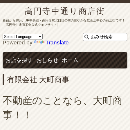
高円寺中通り商店街
新宿から10分。JR中央線・高円寺駅北口目の前の賑やかな飲食店中心の商店街です！
（高円寺中通商栄会公式ウェブサイト）
Powered by
Translate
お店を探す
おしらせ
ホーム
有限会社 大町商事
不動産のことなら、大町商
事！！