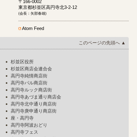
〒166-0002
東京都杉並区高円寺北3-2-12
(会長：矢部春雄)
Atom Feed
このページの先頭へ ▲
杉並区役所
杉並区商店会連合会
高円寺純情商店街
高円寺パル商店街
高円寺ルック商店街
高円寺あづま通り商店会
高円寺北中通り商店街
高円寺庚申通り商店街
座・高円寺
高円寺阿波おどり
高円寺フェス