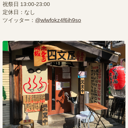
祝祭日 13:00-23:00
定休日：なし
ツイッター：
@wlwfokz4f6ih9so