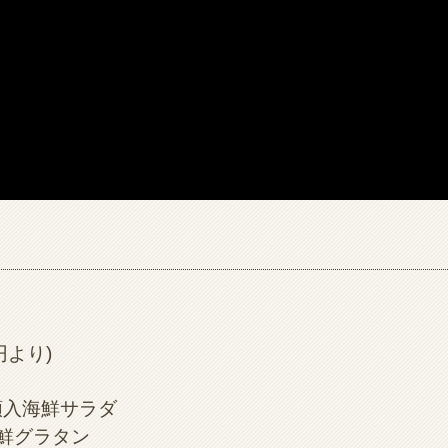
円より)
種類入海鮮サラダ
海鮮グラタン