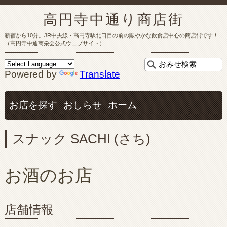
高円寺中通り商店街
新宿から10分。JR中央線・高円寺駅北口目の前の賑やかな飲食店中心の商店街です！
（高円寺中通商栄会公式ウェブサイト）
Powered by
Translate
お店を探す
おしらせ
ホーム
スナック SACHI (さち)
お酒のお店
店舗情報