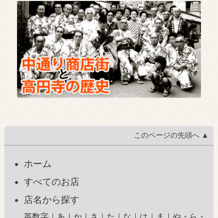
このページの先頭へ ▲
ホーム
すべてのお店
店名から探す
英数字
あ
か
さ
た
な
は
ま
や・ら・