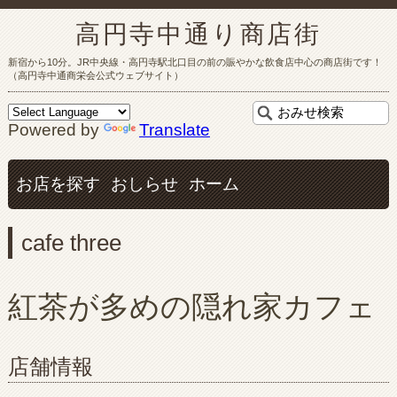
高円寺中通り商店街
新宿から10分。JR中央線・高円寺駅北口目の前の賑やかな飲食店中心の商店街です！
（高円寺中通商栄会公式ウェブサイト）
Powered by
Translate
お店を探す
おしらせ
ホーム
cafe three
紅茶が多めの隠れ家カフェ
店舗情報