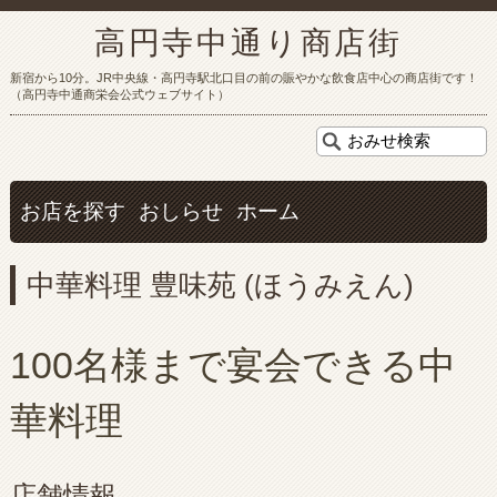
高円寺中通り商店街
新宿から10分。JR中央線・高円寺駅北口目の前の賑やかな飲食店中心の商店街です！
（高円寺中通商栄会公式ウェブサイト）
お店を探す
おしらせ
ホーム
中華料理 豊味苑 (ほうみえん)
100名様まで宴会できる中
華料理
店舗情報